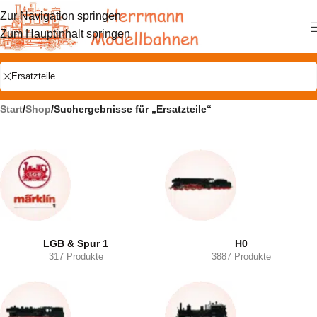
Zur Navigation springen
Zum Hauptinhalt springen
Start
/
Shop
/
Suchergebnisse für „Ersatzteile“
LGB & Spur 1
H0
317 Produkte
3887 Produkte