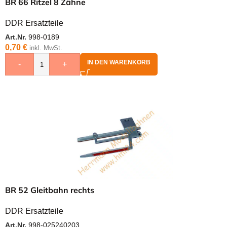
BR 66 Ritzel 8 Zähne
DDR Ersatzteile
Art.Nr.
998-0189
0,70
€
inkl. MwSt.
IN DEN WARENKORB
-
+
BR 52 Gleitbahn rechts
DDR Ersatzteile
Art.Nr.
998-025240203