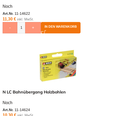
Noch
Art.Nr.
11-14622
11,30
€
inkl. MwSt.
IN DEN WARENKORB
-
+
N LC Bahnübergang Holzbohlen
Noch
Art.Nr.
11-14624
10,30
€
inkl. MwSt.