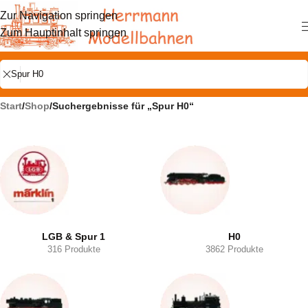
Zur Navigation springen
Zum Hauptinhalt springen
Start
/
Shop
/
Suchergebnisse für „Spur H0“
LGB & Spur 1
H0
316 Produkte
3862 Produkte