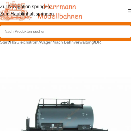
Zur Navigation springen
Zum Hauptinhalt springen
Start
/
H0
/
Gleichstrom
/
Wagen
/
nach Bahnverwaltung
/
DR