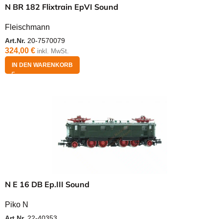
N BR 182 Flixtrain EpVI Sound
Fleischmann
Art.Nr.
20-7570079
324,00
€
inkl. MwSt.
IN DEN WARENKORB
N E 16 DB Ep.III Sound
Piko N
Art.Nr.
22-40353