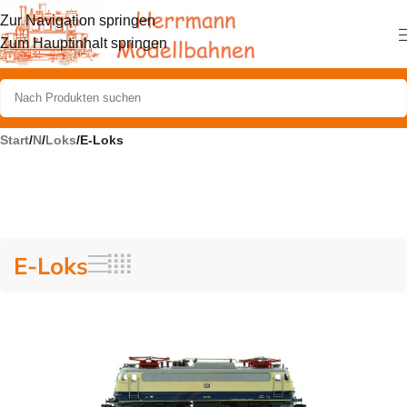
Zur Navigation springen
Zum Hauptinhalt springen
Start
/
N
/
Loks
/
E-Loks
E-Loks