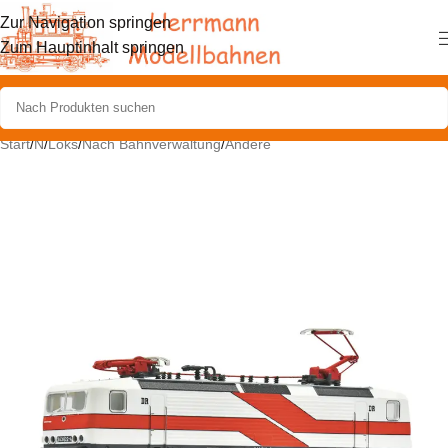
Zur Navigation springen
Zum Hauptinhalt springen
Start
/
N
/
Loks
/
Nach Bahnverwaltung
/
Andere