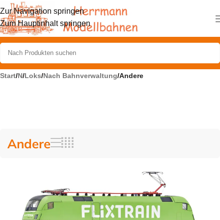
Zur Navigation springen
Zum Hauptinhalt springen
Start
/
N
/
Loks
/
Nach Bahnverwaltung
/
Andere
Andere