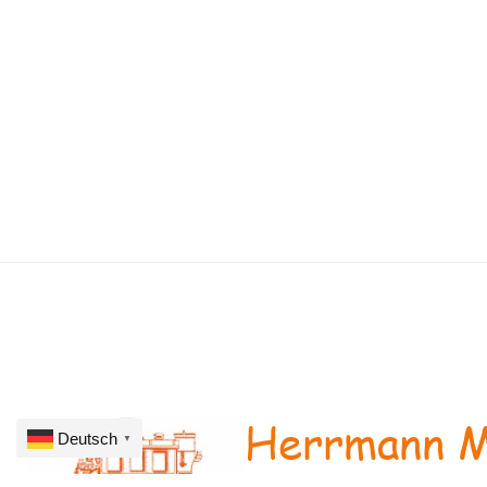
Herrmann M
Deutsch
▼