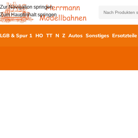
Zur Navigation springen
Zum Hauptinhalt springen
LGB & Spur 1
HO
TT
N
Z
Autos
Sonstiges
Ersatzteile