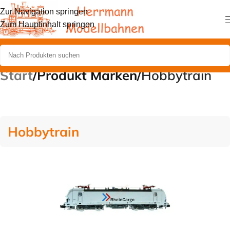
Zur Navigation springen
Zum Hauptinhalt springen
Start
/
Produkt Marken
/
Hobbytrain
Hobbytrain