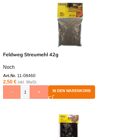
Feldweg Streumehl 42g
Noch
Art.Nr.
11-08460
2,50
€
inkl. MwSt.
IN DEN WARENKORB
-
+