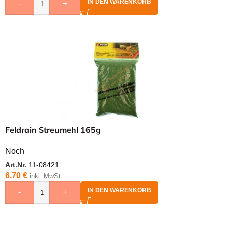
IN DEN WARENKORB
-
+
Feldrain Streumehl 165g
Noch
Art.Nr.
11-08421
6,70
€
inkl. MwSt.
IN DEN WARENKORB
-
+