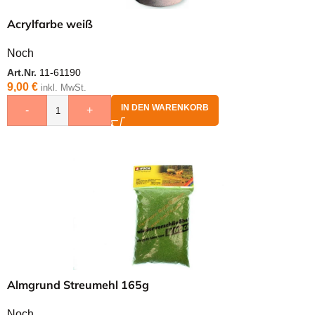
Acrylfarbe weiß
Noch
Art.Nr.
11-61190
9,00
€
inkl. MwSt.
IN DEN WARENKORB
-
+
Almgrund Streumehl 165g
Noch