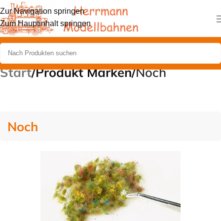
Zur Navigation springen
Zum Hauptinhalt springen
Start
/
Produkt Marken
/
Noch
Noch