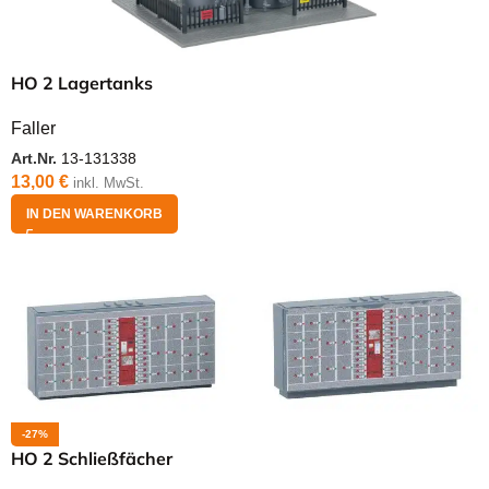
HO 2 Lagertanks
Faller
Art.Nr.
13-131338
13,00
€
inkl. MwSt.
IN DEN WARENKORB
-27%
HO 2 Schließfächer