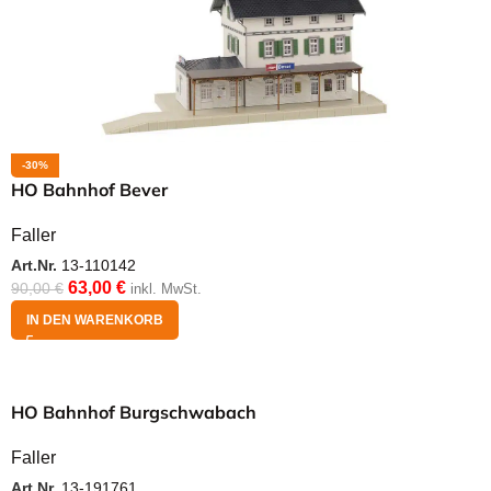
-30%
HO Bahnhof Bever
Faller
Art.Nr.
13-110142
63,00
€
90,00
€
inkl. MwSt.
IN DEN WARENKORB
HO Bahnhof Burgschwabach
Faller
Art.Nr.
13-191761