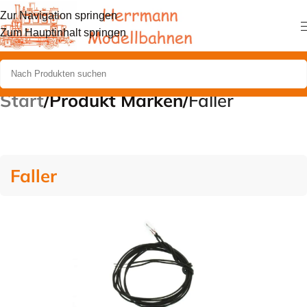
Zur Navigation springen
Zum Hauptinhalt springen
Start
/
Produkt Marken
/
Faller
Faller