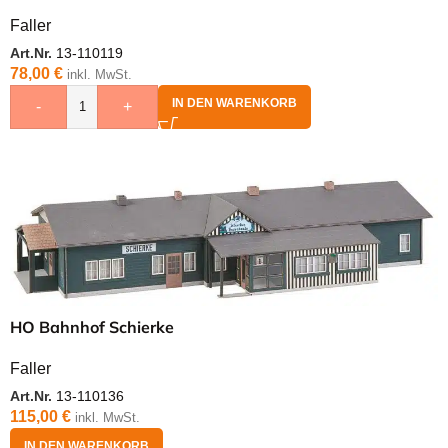
Faller
Art.Nr.
13-110119
78,00
€
inkl. MwSt.
IN DEN WARENKORB
-
+
HO Bahnhof Schierke
Faller
Art.Nr.
13-110136
115,00
€
inkl. MwSt.
IN DEN WARENKORB