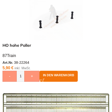
HO hohe Poller
87Train
Art.Nr.
38-22264
5,90
€
inkl. MwSt.
IN DEN WARENKORB
-
+