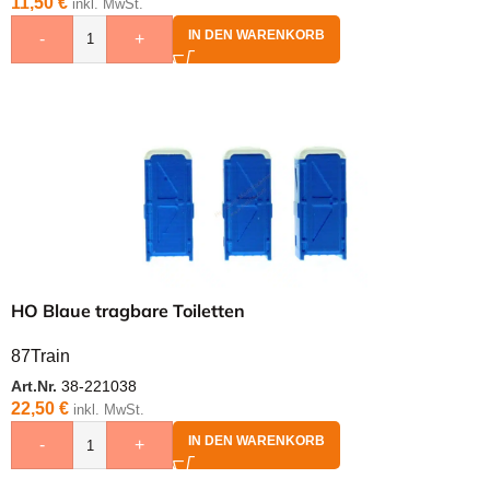
11,50
€
inkl. MwSt.
IN DEN WARENKORB
-
+
HO Blaue tragbare Toiletten
87Train
Art.Nr.
38-221038
22,50
€
inkl. MwSt.
IN DEN WARENKORB
-
+