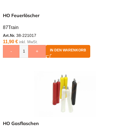
HO Feuerlöscher
87Train
Art.Nr.
38-221017
11,90
€
inkl. MwSt.
IN DEN WARENKORB
-
+
HO Gasflaschen