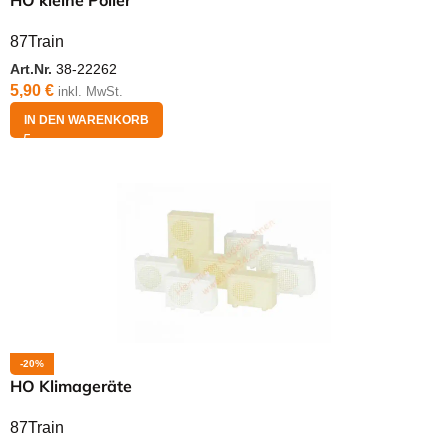
HO kleine Poller
87Train
Art.Nr.
38-22262
5,90
€
inkl. MwSt.
IN DEN WARENKORB
-20%
HO Klimageräte
87Train