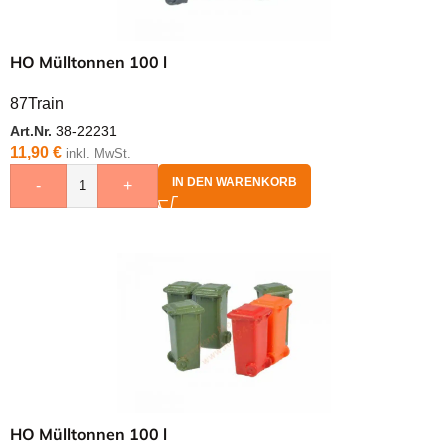
HO Mülltonnen 100 l
87Train
Art.Nr.
38-22231
11,90
€
inkl. MwSt.
IN DEN WARENKORB
-
+
HO Mülltonnen 100 l