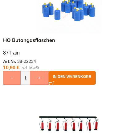
HO Butangasflaschen
87Train
Art.Nr.
38-22234
10,90
€
inkl. MwSt.
IN DEN WARENKORB
-
+