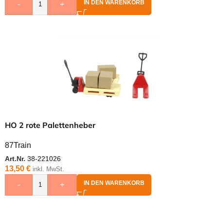
IN DEN WARENKORB
-
+
HO 2 rote Palettenheber
87Train
Art.Nr.
38-221026
13,50
€
inkl. MwSt.
IN DEN WARENKORB
-
+