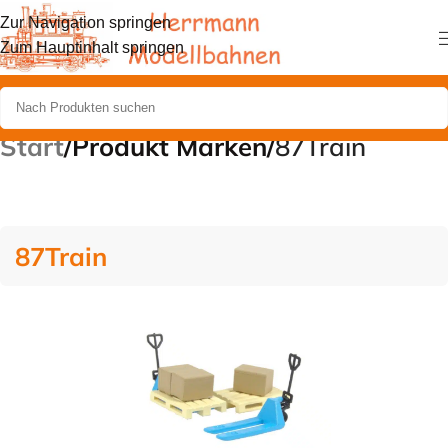
Zur Navigation springen
Zum Hauptinhalt springen
Start
/
Produkt Marken
/
87Train
87Train