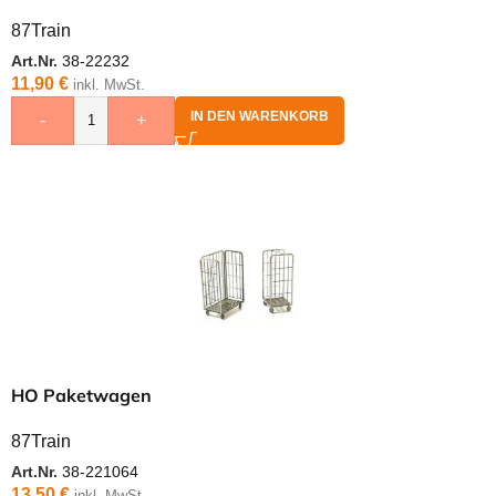
87Train
Art.Nr.
38-22232
11,90
€
inkl. MwSt.
IN DEN WARENKORB
-
+
HO Paketwagen
87Train
Art.Nr.
38-221064
13,50
€
inkl. MwSt.