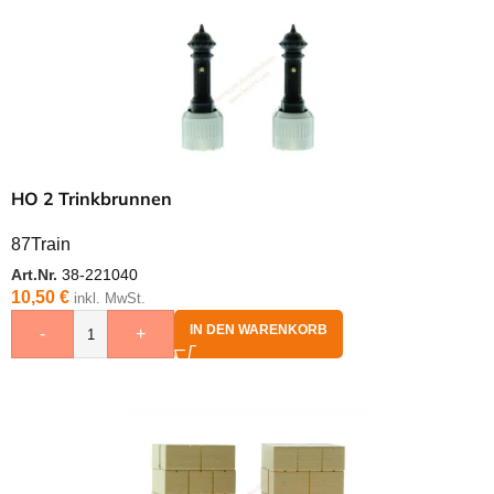
HO 2 Trinkbrunnen
87Train
Art.Nr.
38-221040
10,50
€
inkl. MwSt.
IN DEN WARENKORB
-
+