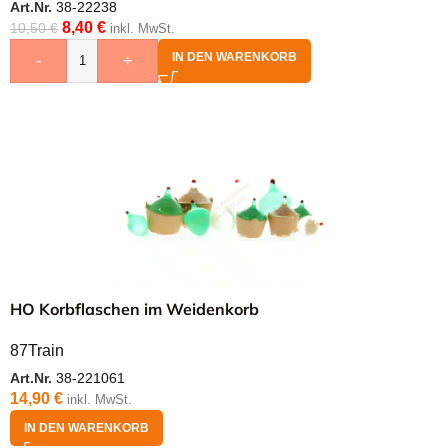
Art.Nr.
38-22238
8,40
€
10,50
€
inkl. MwSt.
IN DEN WARENKORB
-
+
HO Korbflaschen im Weidenkorb
87Train
Art.Nr.
38-221061
14,90
€
inkl. MwSt.
IN DEN WARENKORB