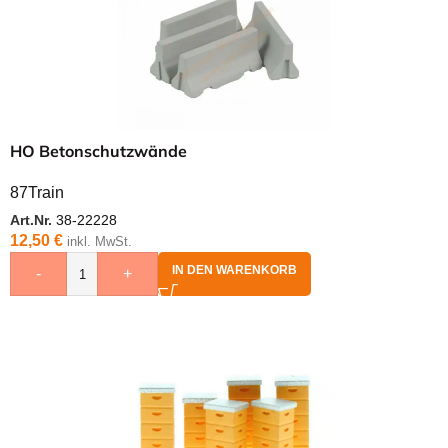
HO Betonschutzwände
87Train
Art.Nr.
38-22228
12,50
€
inkl. MwSt.
IN DEN WARENKORB
-
+