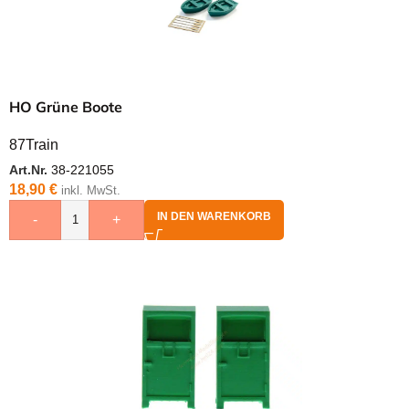
HO Grüne Boote
87Train
Art.Nr.
38-221055
18,90
€
inkl. MwSt.
IN DEN WARENKORB
-
+