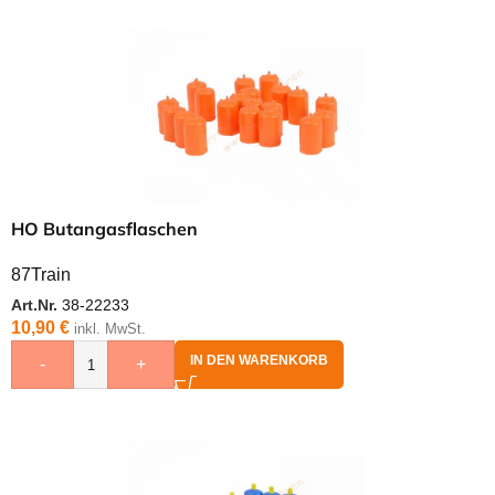
HO Butangasflaschen
87Train
Art.Nr.
38-22233
10,90
€
inkl. MwSt.
IN DEN WARENKORB
-
+