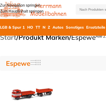
Zur Navigation springen
Zum Hauptinhalt springen
LGB & Spur 1
HO
TT
N
Z
Autos
Sonstiges
Ersatzteile
Start
/
Produkt Marken
/
Espewe
Alle 
Espewe