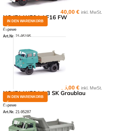
40,00
€
inkl. MwSt.
HO IFA W50 L LF16 FW
IN DEN WARENKORB
Espewe
Art.Nr.
21-95195
35,00
€
inkl. MwSt.
HO IFA W50 LA 3 SK Graublau
IN DEN WARENKORB
Espewe
Art.Nr.
21-95287