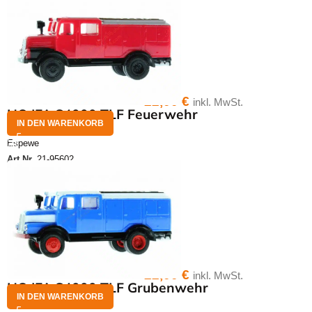
22,00
€
inkl. MwSt.
HO IFA S4000 TLF Feuerwehr
IN DEN WARENKORB
Espewe
Art.Nr.
21-95602
22,00
€
inkl. MwSt.
HO IFA S4000 TLF Grubenwehr
IN DEN WARENKORB