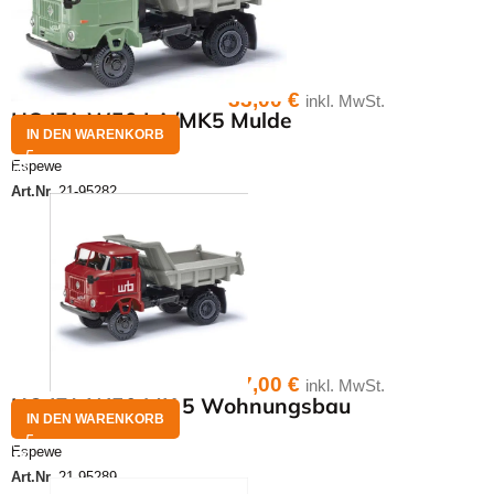
33,00
€
inkl. MwSt.
HO IFA W50 LA/MK5 Mulde
IN DEN WARENKORB
Espewe
Art.Nr.
21-95282
37,00
€
inkl. MwSt.
HO IFA W50 MK 5 Wohnungsbau
IN DEN WARENKORB
Espewe
Art.Nr.
21-95289