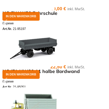
40,00
€
inkl. MwSt.
HO FW W50 Fahrschule
IN DEN WARENKORB
Espewe
Art.Nr.
21-95197
22,50
€
inkl. MwSt.
HO IFA HW80.11 halbe Bordwand
IN DEN WARENKORB
Espewe
Art.Nr.
21-95051