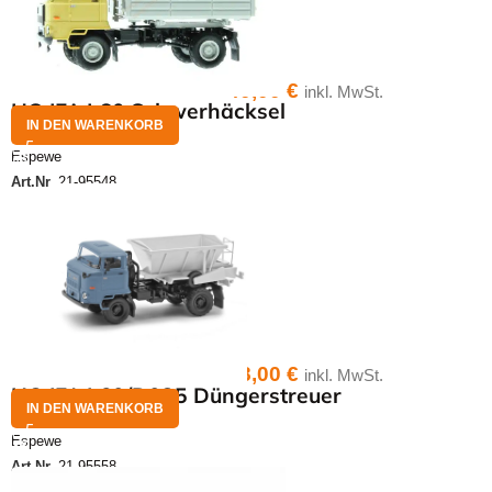
40,00
€
inkl. MwSt.
HO IFA L60 Schwerhäcksel
IN DEN WARENKORB
Espewe
Art.Nr.
21-95548
38,00
€
inkl. MwSt.
HO IFA L60/D035 Düngerstreuer
IN DEN WARENKORB
Espewe
Art.Nr.
21-95558