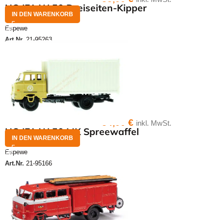
HO IFA W 50 Dreiseiten-Kipper
IN DEN WARENKORB
Espewe
Art.Nr.
21-95263
34,00
€
inkl. MwSt.
HO IFA W 50 MK Spreewaffel
IN DEN WARENKORB
Espewe
Art.Nr.
21-95166