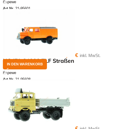
Espewe
Art.Nr.
21-95601
23,00
€
inkl. MwSt.
HO IFA S4000 TLF Straßen
IN DEN WARENKORB
Espewe
Art.Nr.
21-95608
35,00
€
inkl. MwSt.