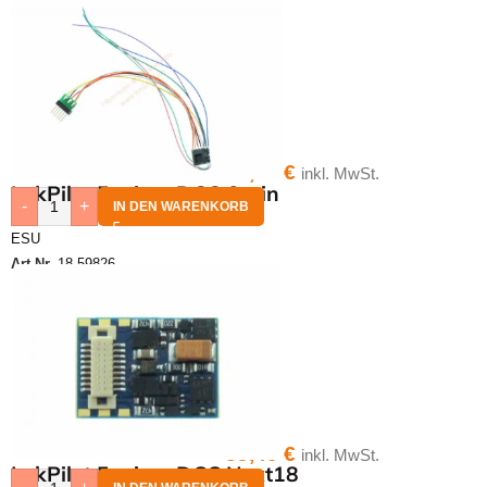
43,40
€
inkl. MwSt.
LokPilot 5 micro DCC 6-pin
-
+
IN DEN WARENKORB
ESU
Art.Nr.
18-59826
39,40
€
inkl. MwSt.
LokPilot 5 micro DCC Next18