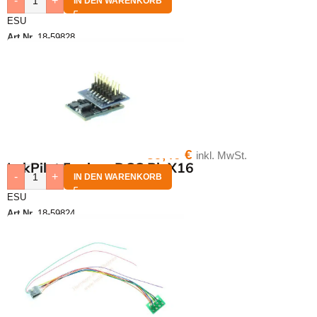
-
+
IN DEN WARENKORB
ESU
Art.Nr.
18-59828
39,40
€
inkl. MwSt.
LokPilot 5 micro DCC PluX16
-
+
IN DEN WARENKORB
ESU
Art.Nr.
18-59824