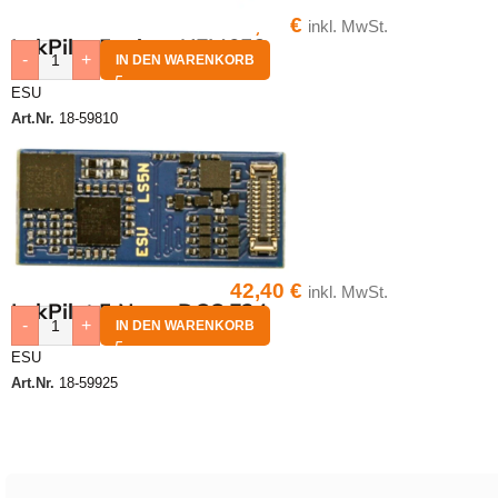
46,40
€
inkl. MwSt.
LokPilot 5 micro NEM652
-
+
IN DEN WARENKORB
ESU
Art.Nr.
18-59810
42,40
€
inkl. MwSt.
LokPilot 5 Nano DCC E24
-
+
IN DEN WARENKORB
ESU
Art.Nr.
18-59925