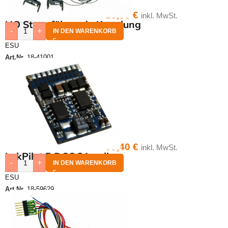
19,95
€
inkl. MwSt.
HO Stromführende Kupplung
-
+
IN DEN WARENKORB
ESU
Art.Nr.
18-41001
39,40
€
inkl. MwSt.
LokPilot 5 DCC 21 polig
-
+
IN DEN WARENKORB
ESU
Art.Nr.
18-59629