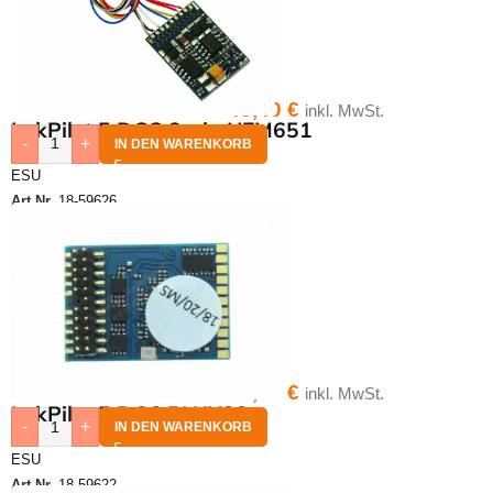
43,40
€
inkl. MwSt.
LokPilot 5 DCC 6-pin NEM651
-
+
IN DEN WARENKORB
ESU
Art.Nr.
18-59626
39,40
€
inkl. MwSt.
LokPilot 5 DCC PLUX22
-
+
IN DEN WARENKORB
ESU
Art.Nr.
18-59622