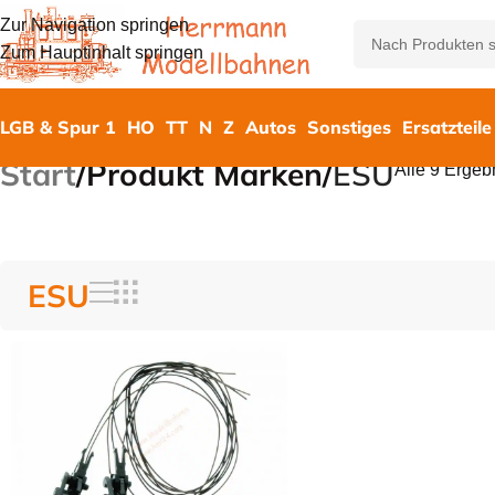
Zur Navigation springen
Zum Hauptinhalt springen
LGB & Spur 1
HO
TT
N
Z
Autos
Sonstiges
Ersatzteile
Start
/
Produkt Marken
/
ESU
Alle 9 Ergeb
ESU