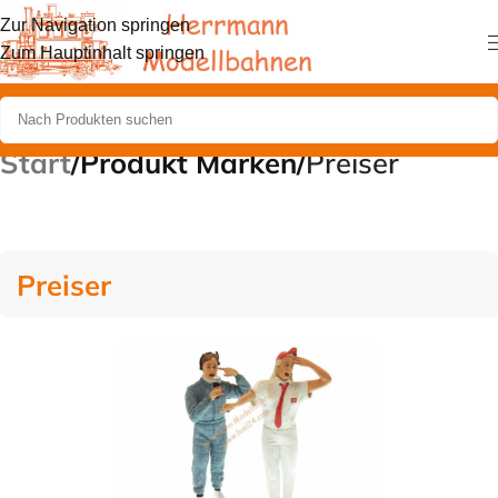
Zur Navigation springen
Zum Hauptinhalt springen
Start
/
Produkt Marken
/
Preiser
Preiser