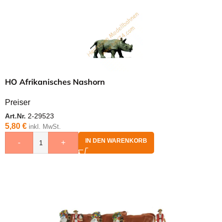
HO Afrikanisches Nashorn
Preiser
Art.Nr.
2-29523
5,80
€
inkl. MwSt.
IN DEN WARENKORB
-
+