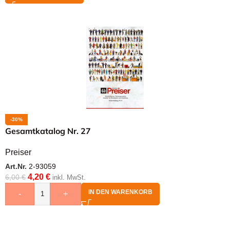
-30%
Gesamtkatalog Nr. 27
Preiser
Art.Nr.
2-93059
4,20
€
6,00
€
inkl. MwSt.
IN DEN WARENKORB
-
+