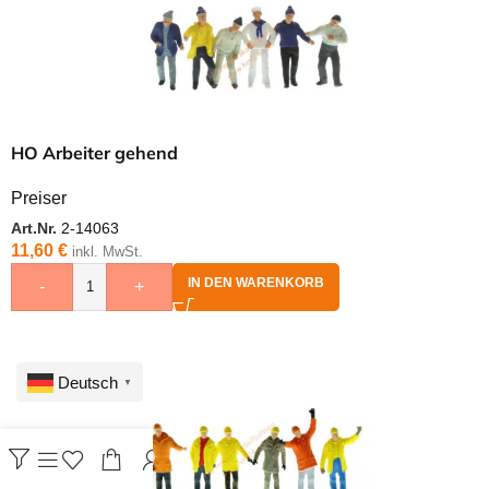
HO Arbeiter gehend
Preiser
Art.Nr.
2-14063
11,60
€
inkl. MwSt.
IN DEN WARENKORB
-
+
Deutsch
▼