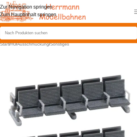
Zur Navigation springen
Zum Hauptinhalt springen
Start
/
H0
/
Ausschmückung
/
Sonstiges