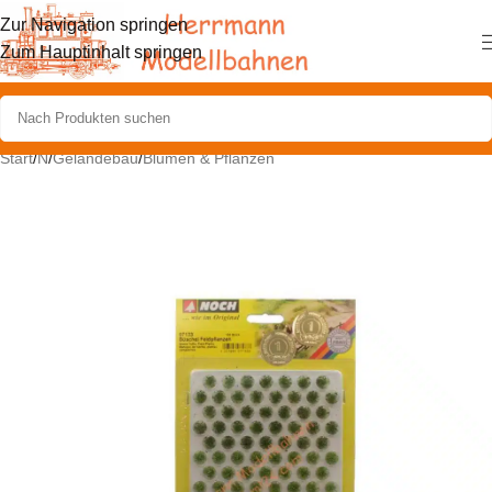
Zur Navigation springen
Zum Hauptinhalt springen
Start
/
N
/
Geländebau
/
Blumen & Pflanzen