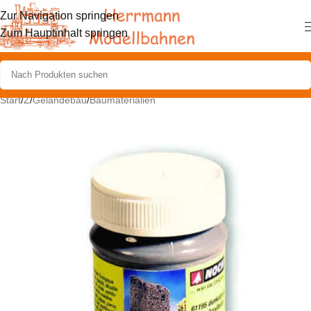
Zur Navigation springen
Zum Hauptinhalt springen
Start
/
Z
/
Geländebau
/
Baumaterialien