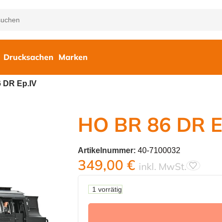
Drucksachen
Marken
 DR Ep.IV
HO BR 86 DR E
Artikelnummer:
40-7100032
349,00
€
inkl. MwSt.
1 vorrätig