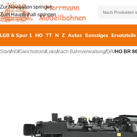
Zur Navigation springen
Zum Hauptinhalt springen
LGB & Spur 1
HO
TT
N
Z
Autos
Sonstiges
Ersatzteile
Start
/
H0
/
Gleichstrom
/
Loks
/
nach Bahnverwaltung
/
DR
/
HO BR 86