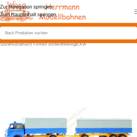
Zur Navigation springen
Zum Hauptinhalt springen
Start
/
Autos
/
nach Firmen sortiert
/
Wiking
/
LKW