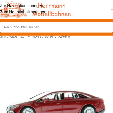
Zur Navigation springen
Zum Hauptinhalt springen
Start
/
Autos
/
nach Firmen sortiert
/
Herpa
/
PKW