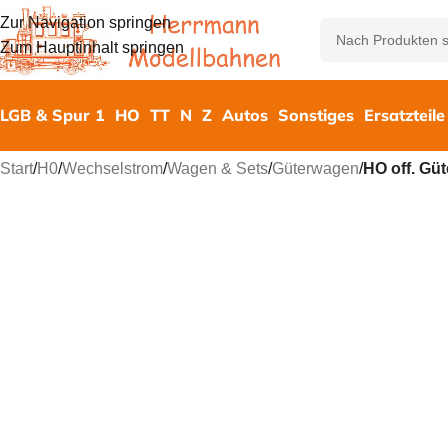
Zur Navigation springen
Zum Hauptinhalt springen
LGB & Spur 1
HO
TT
N
Z
Autos
Sonstiges
Ersatzteile
Start
/
H0
/
Wechselstrom
/
Wagen & Sets
/
Güterwagen
/
HO off. Gü