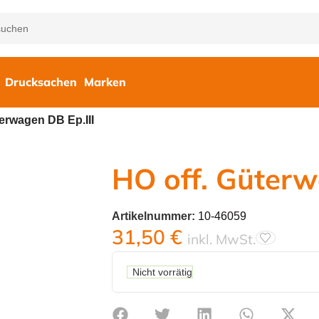
Drucksachen
Marken
terwagen DB Ep.III
HO off. Güterw
Artikelnummer:
10-46059
31,50
€
inkl. MwSt.
Nicht vorrätig