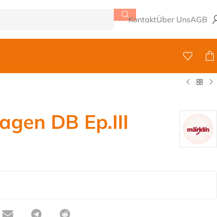
Kontakt
Über Uns
AGB
agen DB Ep.III