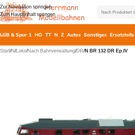
Zur Navigation springen
Zum Hauptinhalt springen
LGB & Spur 1
HO
TT
N
Z
Autos
Sonstiges
Ersatzteile
Start
/
N
/
Loks
/
Nach Bahnverwaltung
/
DR
/
N BR 132 DR Ep.IV