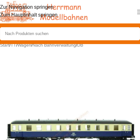
Zur Navigation springen
Zum Hauptinhalt springen
Start
/
TT
/
Wagen
/
Nach Bahnverwaltung
/
DB