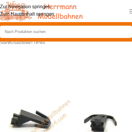
Zur Navigation springen
Zum Hauptinhalt springen
Start
/
Ersatzteile
/
TT
/
Piko