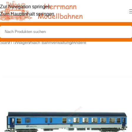
Zur Navigation springen
Zum Hauptinhalt springen
Start
/
TT
/
Wagen
/
Nach Bahnverwaltung
/
Andere