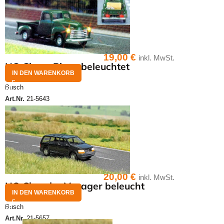
19,00
€
inkl. MwSt.
HO Chevy Picup beleuchtet
IN DEN WARENKORB
Busch
Art.Nr.
21-5643
20,00
€
inkl. MwSt.
HO Chrysler Voyager beleucht
IN DEN WARENKORB
Busch
Art.Nr.
21-5657