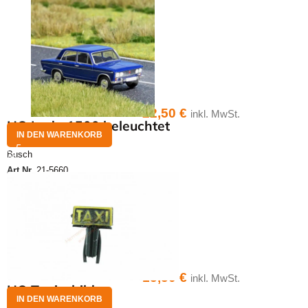
22,50
€
inkl. MwSt.
HO Lada 1500 beleuchtet
IN DEN WARENKORB
Busch
Art.Nr.
21-5660
15,50
€
inkl. MwSt.
HO Taxischild
IN DEN WARENKORB