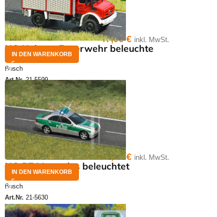
47,00
€
inkl. MwSt.
HO Unimog Feuerwehr beleuchte
IN DEN WARENKORB
Busch
Art.Nr.
21-5599
33,00
€
inkl. MwSt.
HO PZ Mercedes beleuchtet
IN DEN WARENKORB
Busch
Art.Nr.
21-5630