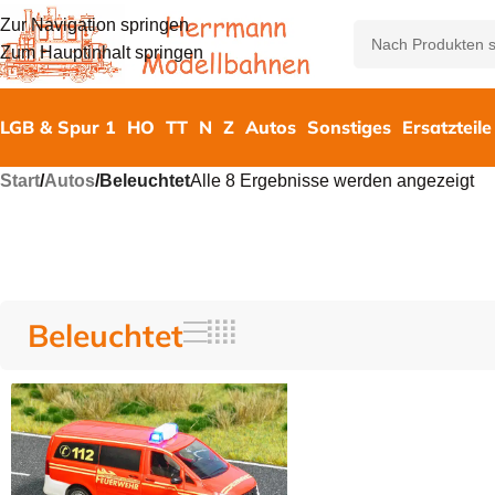
Zur Navigation springen
Zum Hauptinhalt springen
LGB & Spur 1
HO
TT
N
Z
Autos
Sonstiges
Ersatzteile
Start
/
Autos
/
Beleuchtet
Alle 8 Ergebnisse werden angezeigt
Beleuchtet