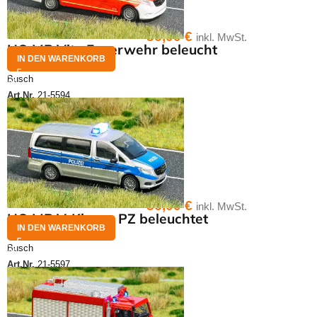
36,00
€
inkl. MwSt.
HO MB Vito Feuerwehr beleucht
IN DEN WARENKORB
Busch
Art.Nr.
21-5594
36,00
€
inkl. MwSt.
HO MB V-Klasse PZ beleuchtet
IN DEN WARENKORB
Busch
Art.Nr.
21-5597