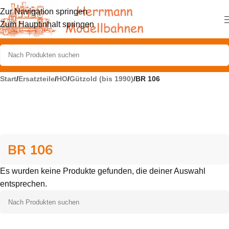
Zur Navigation springen
Zum Hauptinhalt springen
Start
/
Ersatzteile
/
HO
/
Gützold (bis 1990)
/
BR 106
BR 106
Es wurden keine Produkte gefunden, die deiner Auswahl
entsprechen.