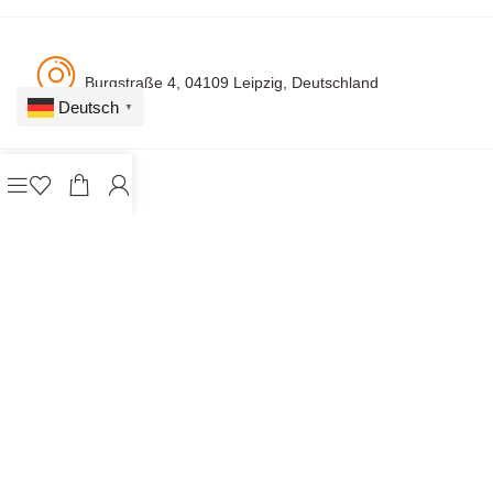
Burgstraße 4, 04109 Leipzig, Deutschland
Deutsch
▼
A
Datens
Impres
Rechtl.
Cookie-
Vertrag
G
chutz
sum
Hinw.
Einstellungen
widerrufen
B
© 2026 Alle Rechte vorbehalten. Gestaltung von
wahlreich