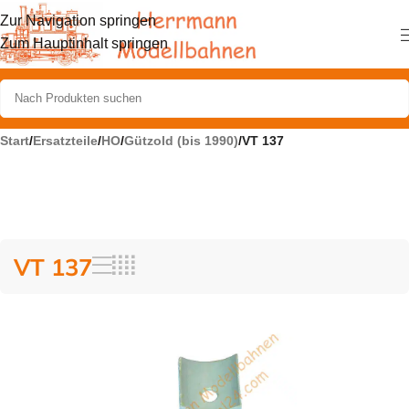
Zur Navigation springen
Zum Hauptinhalt springen
Start
/
Ersatzteile
/
HO
/
Gützold (bis 1990)
/
VT 137
VT 137