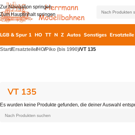
Zur Navigation springen
Zum Hauptinhalt springen
LGB & Spur 1
HO
TT
N
Z
Autos
Sonstiges
Ersatzteile
Start
/
Ersatzteile
/
HO
/
Piko (bis 1990)
/
VT 135
VT 135
Es wurden keine Produkte gefunden, die deiner Auswahl entsp