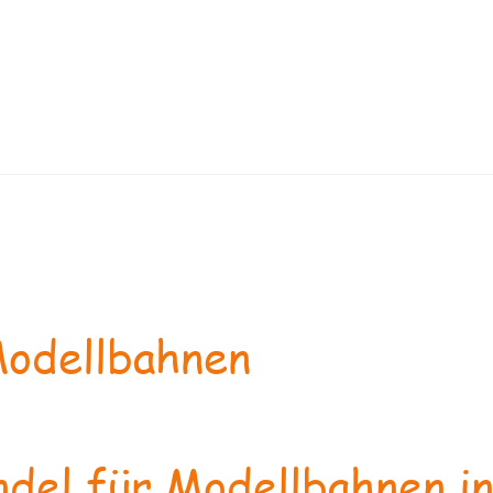
odellbahnen
del für Modellbahnen in