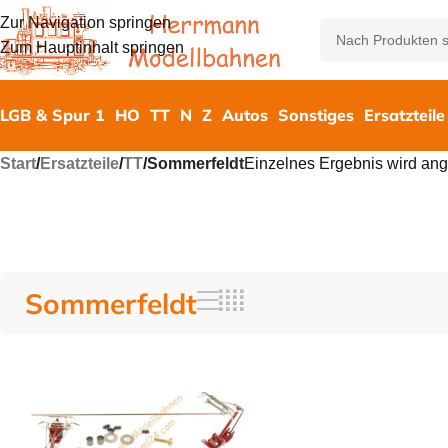
Zur Navigation springen
Zum Hauptinhalt springen
LGB & Spur 1
HO
TT
N
Z
Autos
Sonstiges
Ersatzteile
Start
/
Ersatzteile
/
TT
/
Sommerfeldt
Einzelnes Ergebnis wird ang
Sommerfeldt