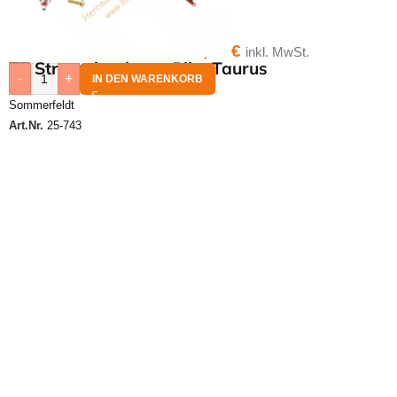
22,80
€
inkl. MwSt.
TT Stromabnehmer Piko Taurus
-
+
IN DEN WARENKORB
Sommerfeldt
Art.Nr.
25-743