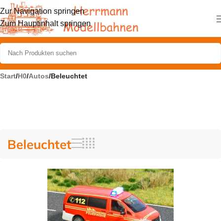
Zur Navigation springen
Zum Hauptinhalt springen
Start
/
H0
/
Autos
/
Beleuchtet
Beleuchtet