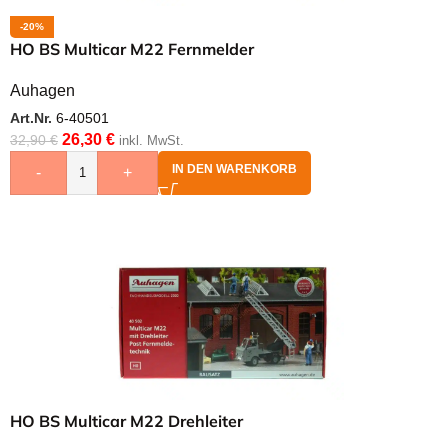
-20%
HO BS Multicar M22 Fernmelder
Auhagen
Art.Nr.
6-40501
26,30
€
32,90
€
inkl. MwSt.
IN DEN WARENKORB
-
+
HO BS Multicar M22 Drehleiter