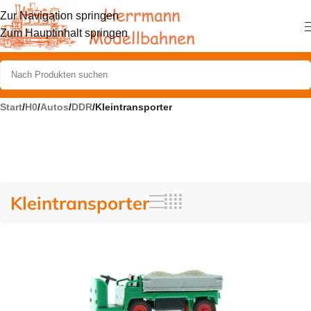
Zur Navigation springen
Zum Hauptinhalt springen
Start
/
H0
/
Autos
/
DDR
/
Kleintransporter
Kleintransporter