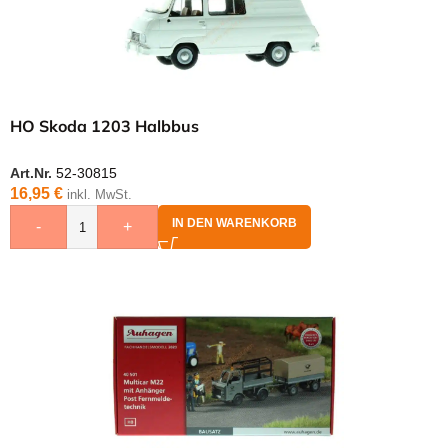
HO Skoda 1203 Halbbus
Art.Nr.
52-30815
16,95
€
inkl. MwSt.
IN DEN WARENKORB
-
+