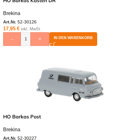
HO Barkas Kasten DR
Brekina
Art.Nr.
52-30126
17,95
€
inkl. MwSt.
IN DEN WARENKORB
-
+
HO Barkas Post
Brekina
Art.Nr.
52-30227