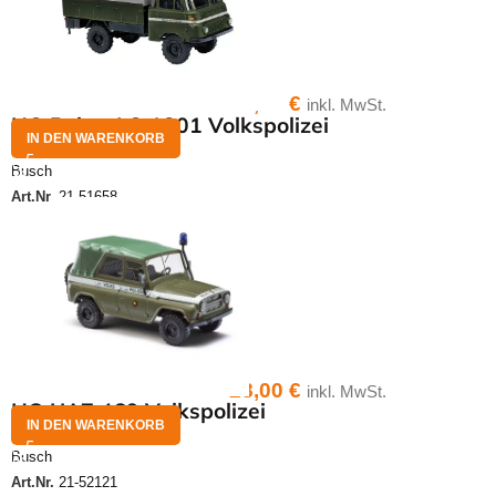
38,00
€
inkl. MwSt.
HO Robur LO 1801 Volkspolizei
IN DEN WARENKORB
Busch
Art.Nr.
21-51658
28,00
€
inkl. MwSt.
HO UAZ 469 Volkspolizei
IN DEN WARENKORB
Busch
Art.Nr.
21-52121