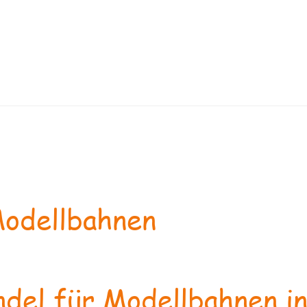
odellbahnen
del für Modellbahnen in