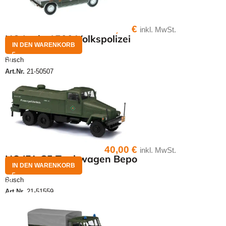
25,00
€
inkl. MwSt.
HO Lada 1500 Volkspolizei
IN DEN WARENKORB
Busch
Art.Nr.
21-50507
40,00
€
inkl. MwSt.
HO IFA G5 Tankwagen Bepo
IN DEN WARENKORB
Busch
Art.Nr.
21-51559