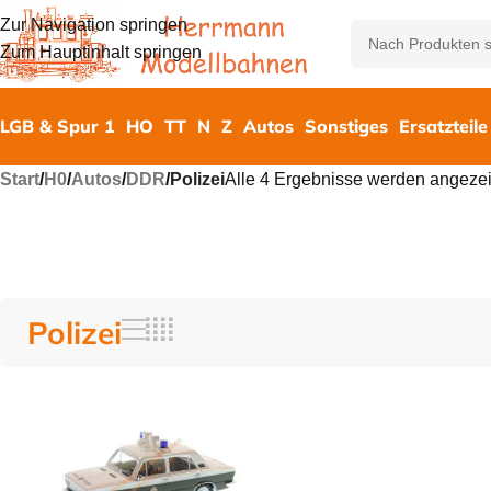
Zur Navigation springen
Zum Hauptinhalt springen
LGB & Spur 1
HO
TT
N
Z
Autos
Sonstiges
Ersatzteile
Start
/
H0
/
Autos
/
DDR
/
Polizei
Alle 4 Ergebnisse werden angezei
Polizei