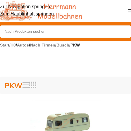
Zur Navigation springen
Zum Hauptinhalt springen
Start
/
H0
/
Autos
/
Nach Firmen
/
Busch
/
PKW
PKW