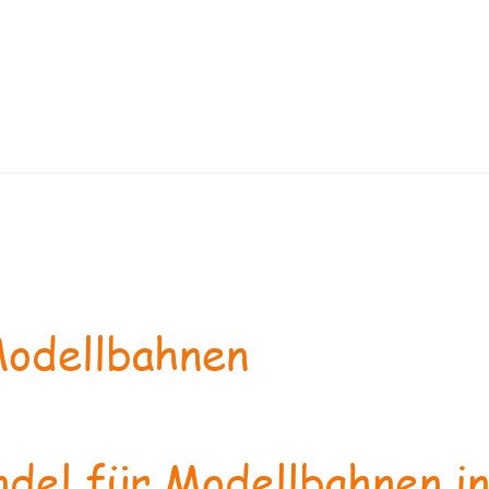
odellbahnen
del für Modellbahnen in