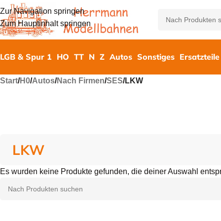
Zur Navigation springen
Zum Hauptinhalt springen
LGB & Spur 1
HO
TT
N
Z
Autos
Sonstiges
Ersatzteile
Start
/
H0
/
Autos
/
Nach Firmen
/
SES
/
LKW
LKW
Es wurden keine Produkte gefunden, die deiner Auswahl entsp