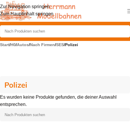
Zur Navigation springen
Zum Hauptinhalt springen
Start
/
H0
/
Autos
/
Nach Firmen
/
SES
/
Polizei
Polizei
Es wurden keine Produkte gefunden, die deiner Auswahl
entsprechen.