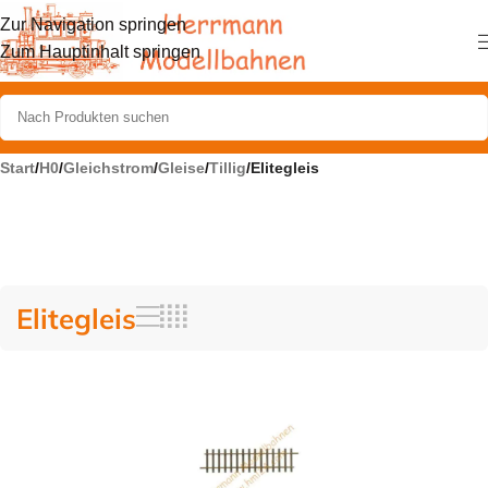
Zur Navigation springen
Zum Hauptinhalt springen
Start
/
H0
/
Gleichstrom
/
Gleise
/
Tillig
/
Elitegleis
Elitegleis