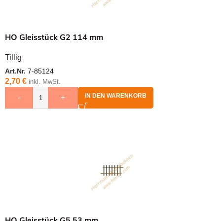
HO Gleisstück G2 114 mm
Tillig
Art.Nr.
7-85124
2,70
€
inkl. MwSt.
IN DEN WARENKORB
-
+
HO Gleisstück G5 53 mm