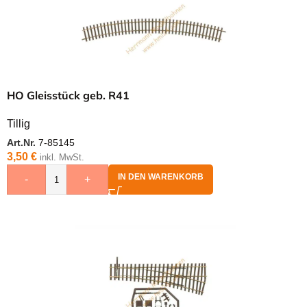
HO Gleisstück geb. R41
Tillig
Art.Nr.
7-85145
3,50
€
inkl. MwSt.
IN DEN WARENKORB
-
+