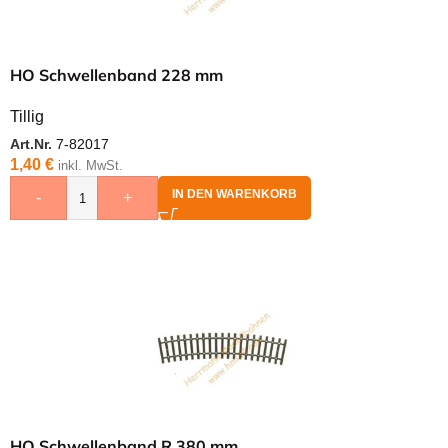
HO Schwellenband 228 mm
Tillig
Art.Nr.
7-82017
1,40
€
inkl. MwSt.
IN DEN WARENKORB
-
+
HO Schwellenband R 380 mm