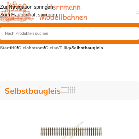
Zur Navigation springen
Zum Hauptinhalt springen
Start
/
H0
/
Gleichstrom
/
Gleise
/
Tillig
/
Selbstbaugleis
Selbstbaugleis