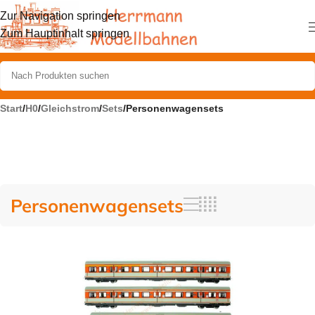
Zur Navigation springen
Zum Hauptinhalt springen
Start
/
H0
/
Gleichstrom
/
Sets
/
Personenwagensets
Personenwagensets