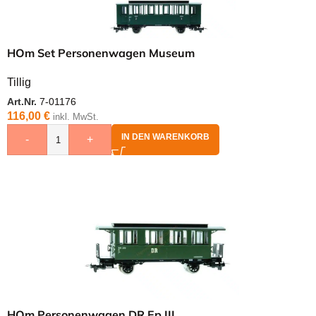
HOm Set Personenwagen Museum
Tillig
Art.Nr.
7-01176
116,00
€
inkl. MwSt.
IN DEN WARENKORB
-
+
HOm Personenwagen DR Ep.III