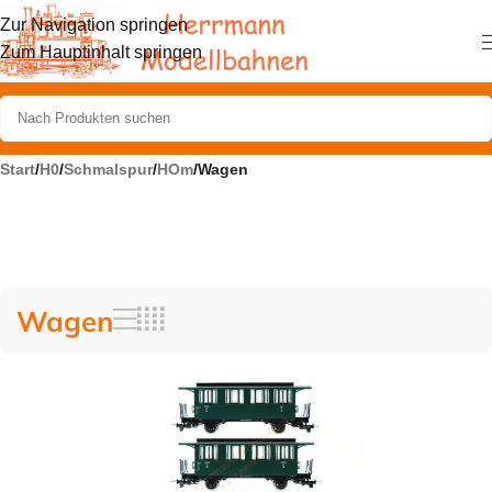
Zur Navigation springen
Zum Hauptinhalt springen
Start
/
H0
/
Schmalspur
/
HOm
/
Wagen
Wagen