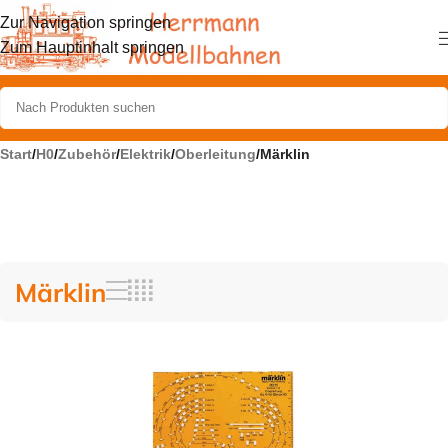
Zur Navigation springen
Zum Hauptinhalt springen
Start
/
H0
/
Zubehör
/
Elektrik
/
Oberleitung
/
Märklin
Märklin