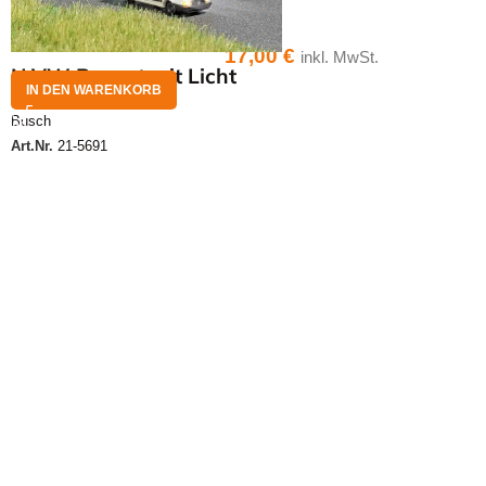
17,00
€
inkl. MwSt.
N VW Passat mit Licht
IN DEN WARENKORB
Busch
Art.Nr.
21-5691