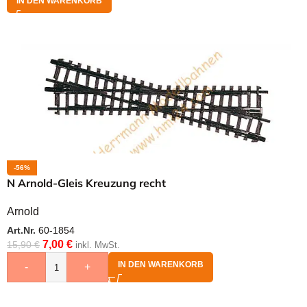
IN DEN WARENKORB
-56%
N Arnold-Gleis Kreuzung recht
Arnold
Art.Nr.
60-1854
7,00
€
15,90
€
inkl. MwSt.
IN DEN WARENKORB
-
+