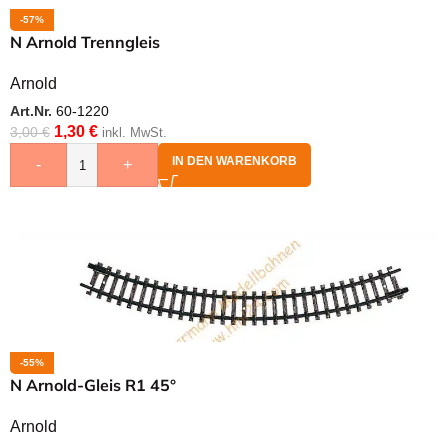
-57%
N Arnold Trenngleis
Arnold
Art.Nr.
60-1220
1,30
€
3,00
€
inkl. MwSt.
IN DEN WARENKORB
-
+
-55%
N Arnold-Gleis R1 45°
Arnold