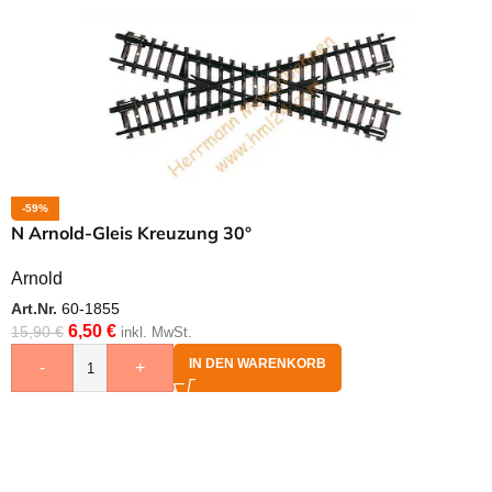
-59%
N Arnold-Gleis Kreuzung 30°
Arnold
Art.Nr.
60-1855
6,50
€
15,90
€
inkl. MwSt.
IN DEN WARENKORB
-
+