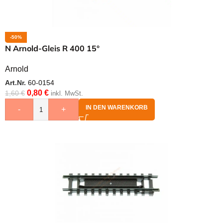
-50%
N Arnold-Gleis R 400 15°
Arnold
Art.Nr.
60-0154
0,80
€
1,60
€
inkl. MwSt.
IN DEN WARENKORB
-
+