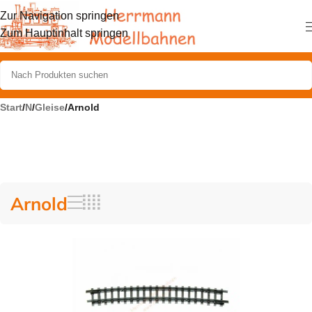
Zur Navigation springen
Zum Hauptinhalt springen
Start
/
N
/
Gleise
/
Arnold
Arnold