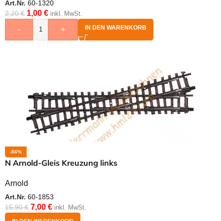
Art.Nr.
60-1320
1,00
€
2,20
€
inkl. MwSt.
IN DEN WARENKORB
-
+
-56%
N Arnold-Gleis Kreuzung links
Arnold
Art.Nr.
60-1853
7,00
€
15,90
€
inkl. MwSt.