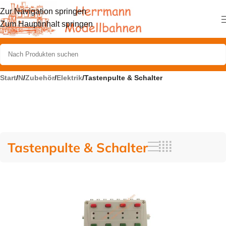
Zur Navigation springen
Zum Hauptinhalt springen
Start
/
N
/
Zubehör
/
Elektrik
/
Tastenpulte & Schalter
Tastenpulte & Schalter