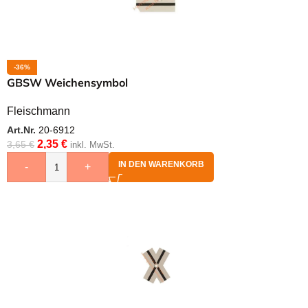
-36%
GBSW Weichensymbol
Fleischmann
Art.Nr.
20-6912
2,35
€
3,65
€
inkl. MwSt.
IN DEN WARENKORB
-
+