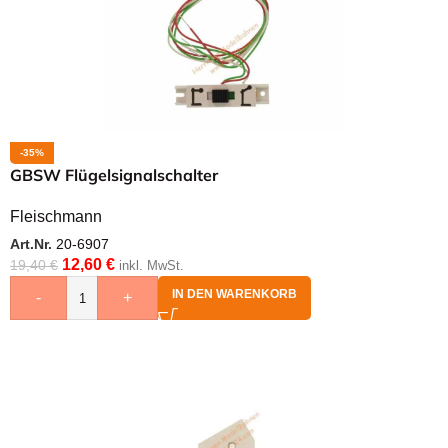
-35%
GBSW Flügelsignalschalter
Fleischmann
Art.Nr.
20-6907
12,60
€
19,40
€
inkl. MwSt.
IN DEN WARENKORB
-
+