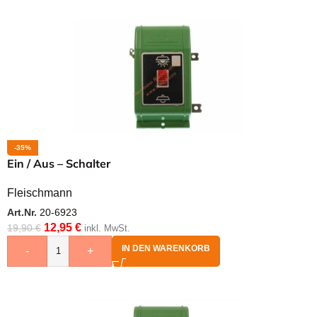
-35%
Ein / Aus – Schalter
Fleischmann
Art.Nr.
20-6923
12,95
€
19,90
€
inkl. MwSt.
IN DEN WARENKORB
-
+