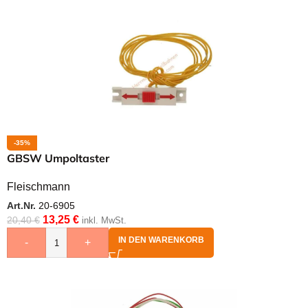
-35%
GBSW Umpoltaster
Fleischmann
Art.Nr.
20-6905
13,25
€
20,40
€
inkl. MwSt.
IN DEN WARENKORB
-
+