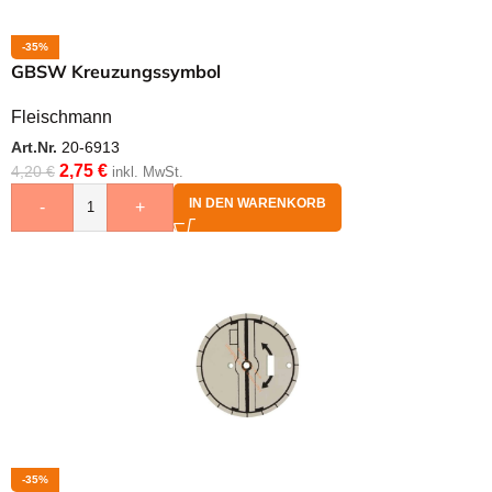
-35%
GBSW Kreuzungssymbol
Fleischmann
Art.Nr.
20-6913
2,75
€
4,20
€
inkl. MwSt.
IN DEN WARENKORB
-
+
-35%