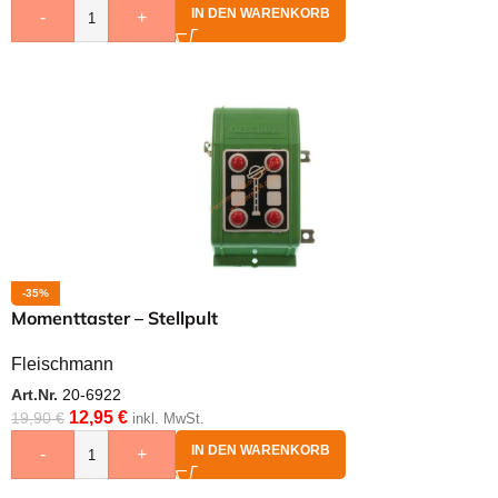
IN DEN WARENKORB
-
+
-35%
Momenttaster – Stellpult
Fleischmann
Art.Nr.
20-6922
12,95
€
19,90
€
inkl. MwSt.
IN DEN WARENKORB
-
+