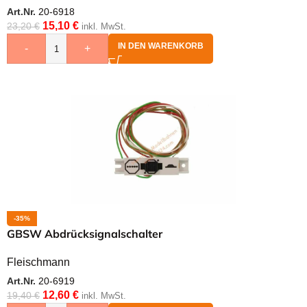
Art.Nr.
20-6918
15,10
€
23,20
€
inkl. MwSt.
IN DEN WARENKORB
-
+
-35%
GBSW Abdrücksignalschalter
Fleischmann
Art.Nr.
20-6919
12,60
€
19,40
€
inkl. MwSt.