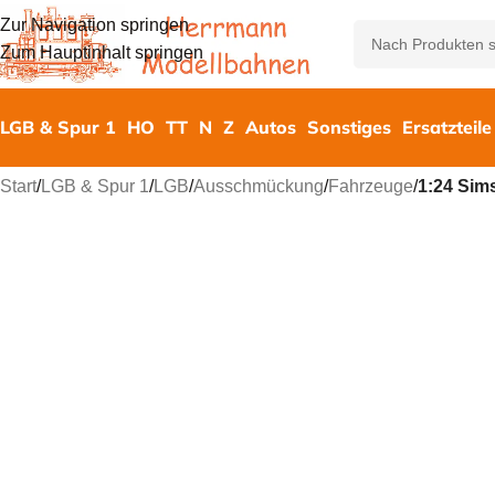
Zur Navigation springen
Zum Hauptinhalt springen
LGB & Spur 1
HO
TT
N
Z
Autos
Sonstiges
Ersatzteile
Start
/
LGB & Spur 1
/
LGB
/
Ausschmückung
/
Fahrzeuge
/
1:24 Sim