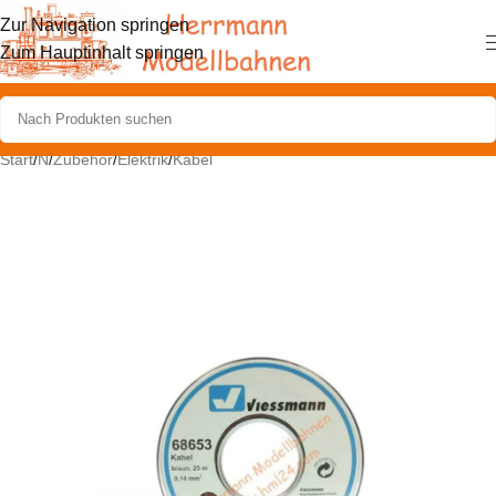
Zur Navigation springen
Zum Hauptinhalt springen
Start
/
N
/
Zubehör
/
Elektrik
/
Kabel