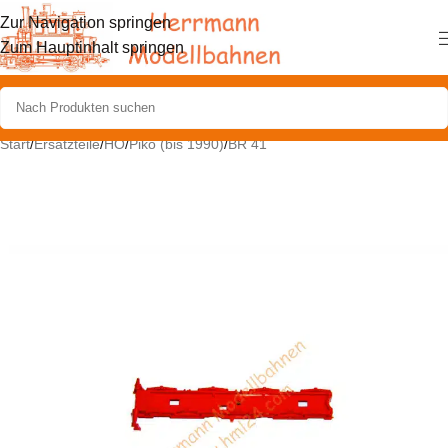
Zur Navigation springen
Zum Hauptinhalt springen
Start
/
Ersatzteile
/
HO
/
Piko (bis 1990)
/
BR 41