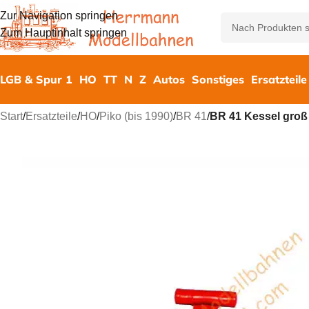
Zur Navigation springen
Zum Hauptinhalt springen
LGB & Spur 1
HO
TT
N
Z
Autos
Sonstiges
Ersatzteile
Start
/
Ersatzteile
/
HO
/
Piko (bis 1990)
/
BR 41
/
BR 41 Kessel groß