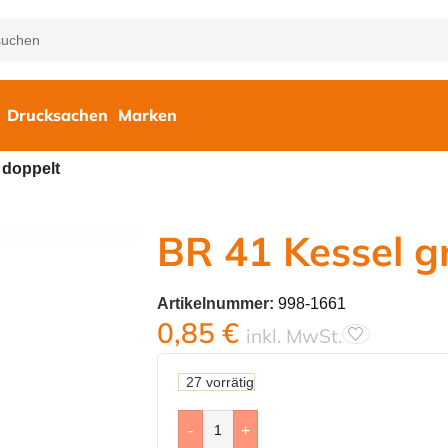
Drucksachen
Marken
 doppelt
BR 41 Kessel g
Artikelnummer:
998-1661
0,85
€
inkl. MwSt.
27 vorrätig
-
+