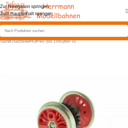
Zur Navigation springen
Zum Hauptinhalt springen
Start
/
Ersatzteile
/
HO
/
Piko (bis 1990)
/
BR 55