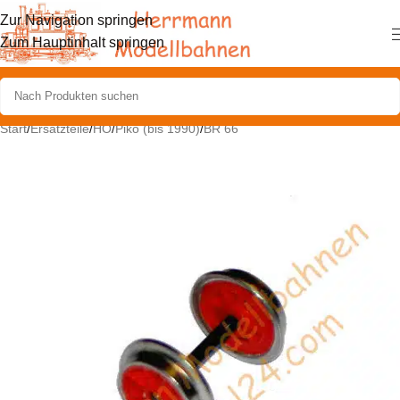
Zur Navigation springen
Zum Hauptinhalt springen
Start
/
Ersatzteile
/
HO
/
Piko (bis 1990)
/
BR 66